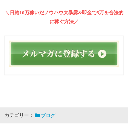
＼日給10万稼いだノウハウ大暴露&即金で5万を合法的
に稼ぐ方法／
カテゴリー：
ブログ