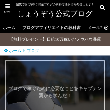
副業で月5万稼ぐ資産ブログの構築方法を情報発信します！
しょうぞう公式ブログ
MENU
ホーム
ブログアフィリエイトの教科書
メールマガ
【無料プレゼント】日給10万稼いだノウハウ暴露
ホーム
ブログ
ブログで稼ぐために必要なことをキャプテン
翼から学んだ！