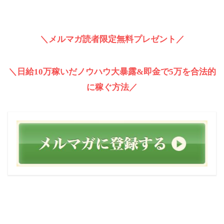
＼メルマガ読者限定無料プレゼント／
＼日給10万稼いだノウハウ大暴露&即金で5万を合法的
に稼ぐ方法／