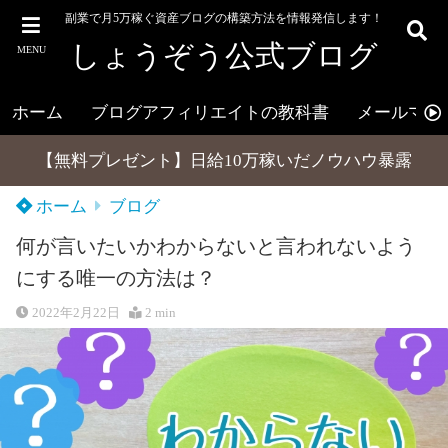
副業で月5万稼ぐ資産ブログの構築方法を情報発信します！
しょうぞう公式ブログ
MENU
ホーム
ブログアフィリエイトの教科書
メールマガ
【無料プレゼント】日給10万稼いだノウハウ暴露
ホーム
ブログ
何が言いたいかわからないと言われないよう
にする唯一の方法は？
2022年2月22日
2 min