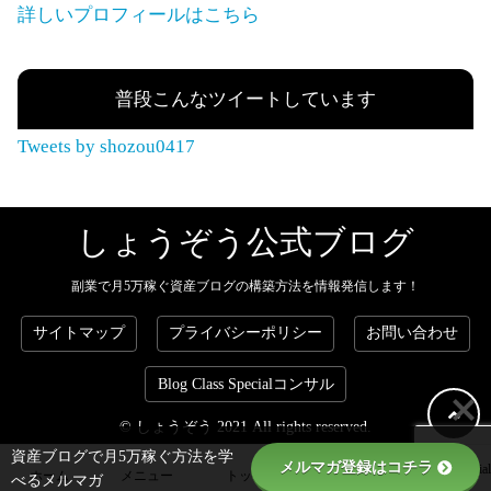
詳しいプロフィールはこちら
普段こんなツイートしています
Tweets by shozou0417
しょうぞう公式ブログ
副業で月5万稼ぐ資産ブログの構築方法を情報発信します！
サイトマップ
プライバシーポリシー
お問い合わせ
Blog Class Specialコンサル
© しょうぞう 2021 All rights reserved.
資産ブログで月5万稼ぐ方法を学
メルマガ登録はコチラ
Blog Class Special
ホーム
メニュー
トップ
フォロー
べるメルマガ
コンサル