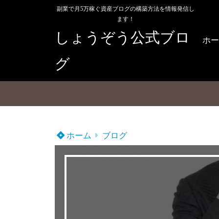
副業で月5万稼ぐ資産ブログの構築方法を情報発信し
ます！
しょうぞう公式ブロ
ホー
グ
ホーム
ブログ