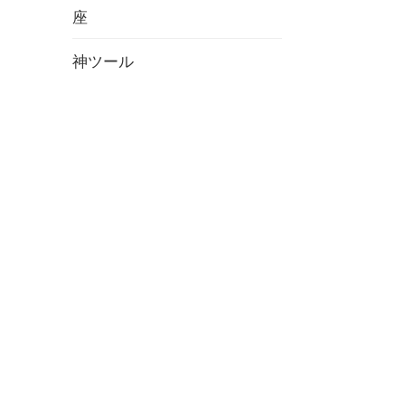
座
神ツール