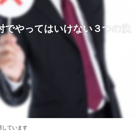
付でやってはいけない３つの決
】
用しています