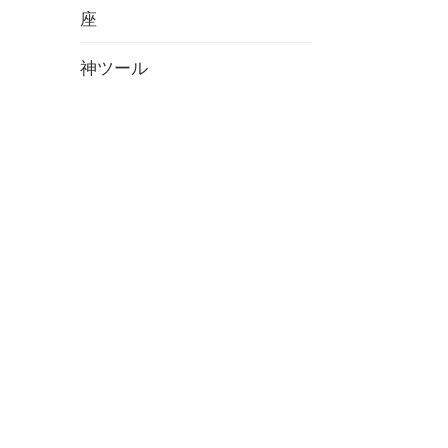
座
神ツール