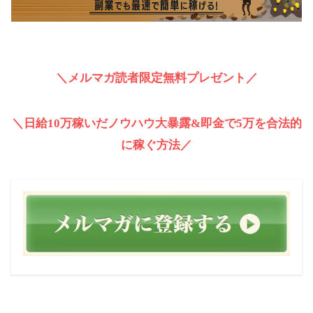
＼メルマガ読者限定無料プレゼント／
＼日給10万稼いだノウハウ大暴露&即金で5万を合法的
に稼ぐ方法／