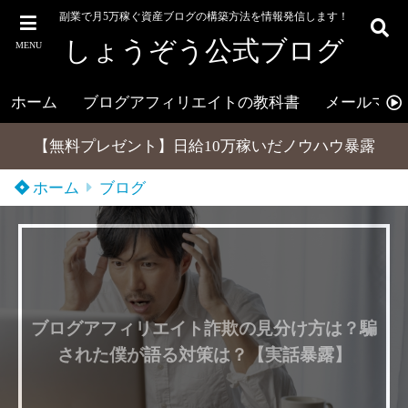
副業で月5万稼ぐ資産ブログの構築方法を情報発信します！
しょうぞう公式ブログ
MENU
ホーム
ブログアフィリエイトの教科書
メールマガ
【無料プレゼント】日給10万稼いだノウハウ暴露
ホーム
ブログ
ブログアフィリエイト詐欺の見分け方は？騙
された僕が語る対策は？【実話暴露】