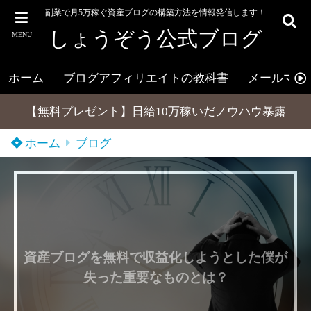
副業で月5万稼ぐ資産ブログの構築方法を情報発信します！
しょうぞう公式ブログ
MENU
ホーム
ブログアフィリエイトの教科書
メールマガ
【無料プレゼント】日給10万稼いだノウハウ暴露
ホーム
ブログ
資産ブログを無料で収益化しようとした僕が
失った重要なものとは？