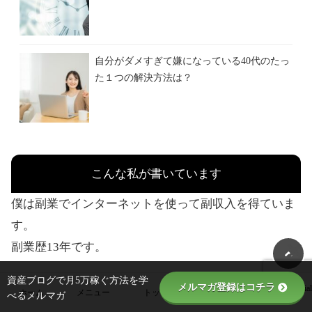
自分がダメすぎて嫌になっている40代のたっ
た１つの解決方法は？
こんな私が書いています
僕は副業でインターネットを使って副収入を得ていま
す。
副業歴13年です。
資産ブログで月5万稼ぐ方法を学
メルマガ登録はコチラ
Blog Class Special
「13年もやってるの？」
ホーム
メニュー
トップ
フォロー
べるメルマガ
コンサル