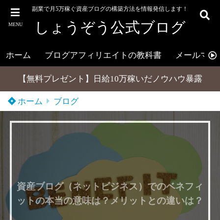
副業で月5万稼ぐ資産ブログの構築方法を情報発信します！
しょうぞう公式ブログ
MENU
ホーム
ブログアフィリエイトの教科書
メールマガ
【無料プレゼント】日給10万稼いだノウハウ暴露
ホーム
ブログ
資産ブログ（ネットビジネス）でのベネフィ
ットの本当の意味は？メリットとの違いは？