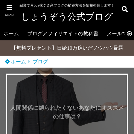
副業で月5万稼ぐ資産ブログの構築方法を情報発信します！
しょうぞう公式ブログ
MENU
ホーム
ブログアフィリエイトの教科書
メールマガ
【無料プレゼント】日給10万稼いだノウハウ暴露
ホーム
ブログ
人間関係に縛られたくないあなたにオススメ
の仕事は？