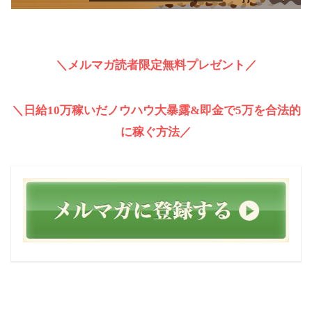
＼メルマガ読者限定無料プレゼント／
＼日給10万稼いだノウハウ大暴露&即金で5万を合法的
に稼ぐ方法／