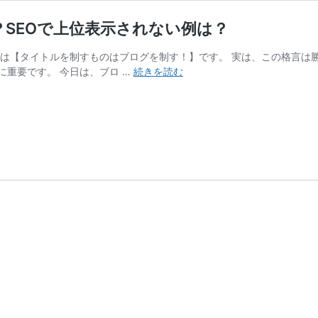
SEOで上位表示されない例は？
れは【タイトルを制すものはブログを制す！】です。 実は、この格言は
ブ
重要です。 今日は、ブロ …
続きを読む
ロ
グ
記
事
の
タ
イ
ト
ル
の
決
め
方
の
秘
訣